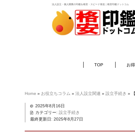
法人設立・個人開業の印鑑を格安・スピード発送｜格安印鑑ドットコム
TOP
お得
Home
»
お役立ちコラム
»
法人設立関連
»
設立手続き
»
【
2025年8月16日
カテゴリー:
設立手続き
最終更新日:
2025年8月27日