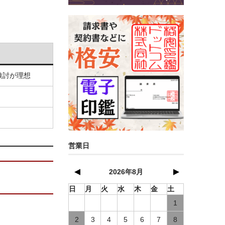
検討が理想
営業日
▲
▼
2026年8月
日
月
火
水
木
金
土
1
2
3
4
5
6
7
8