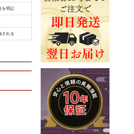
号を明記
録される