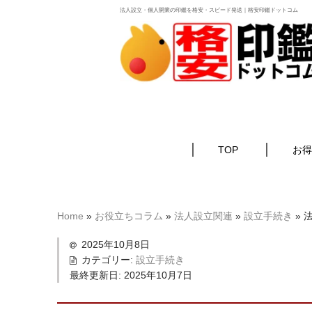
法人設立・個人開業の印鑑を格安・スピード発送｜格安印鑑ドットコム
TOP
お得
Home
»
お役立ちコラム
»
法人設立関連
»
設立手続き
»
法
2025年10月8日
カテゴリー:
設立手続き
最終更新日:
2025年10月7日