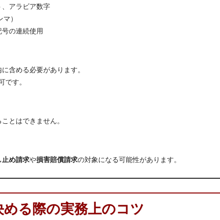
ト、アラビア数字
ンマ）
記号の連続使用
内に含める必要があります。
可です。
ることはできません。
し止め請求
や
損害賠償請求
の対象になる可能性があります。
決める際の実務上のコツ