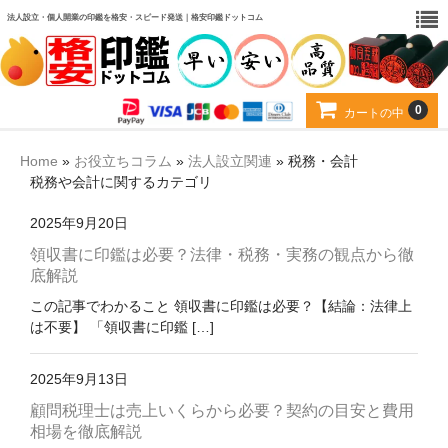
法人設立・個人開業の印鑑を格安・スピード発送｜格安印鑑ドットコム
0
カートの中
カート
Home
»
お役立ちコラム
»
法人設立関連
»
税務・会計
税務や会計に関するカテゴリ
お得なセット
2025年9月20日
印材から選ぶ
領収書に印鑑は必要？法律・税務・実務の観点から徹
底解説
用途から選ぶ
この記事でわかること 領収書に印鑑は必要？【結論：法律上
当店について
は不要】 「領収書に印鑑 […]
お客様の声
2025年9月13日
顧問税理士は売上いくらから必要？契約の目安と費用
よくある質問
相場を徹底解説