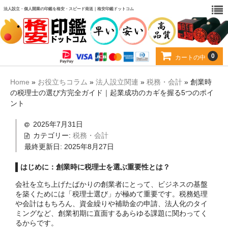
法人設立・個人開業の印鑑を格安・スピード発送｜格安印鑑ドットコム
0
カートの中
カート
Home
»
お役立ちコラム
»
法人設立関連
»
税務・会計
»
創業時
の税理士の選び方完全ガイド｜起業成功のカギを握る5つのポイ
お得なセット
ント
印材から選ぶ
2025年7月31日
カテゴリー:
税務・会計
用途から選ぶ
最終更新日:
2025年8月27日
当店について
はじめに：創業時に税理士を選ぶ重要性とは？
会社を立ち上げたばかりの創業者にとって、ビジネスの基盤
お客様の声
を築くためには「税理士選び」が極めて重要です。税務処理
や会計はもちろん、資金繰りや補助金の申請、法人化のタイ
よくある質問
ミングなど、創業初期に直面するあらゆる課題に関わってく
るからです。