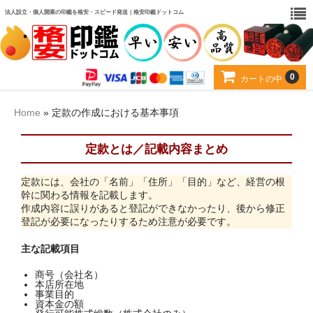
法人設立・個人開業の印鑑を格安・スピード発送｜格安印鑑ドットコム
0
カートの中
カート
Home
»
定款の作成における基本事項
お得なセット
定款とは／記載内容まとめ
印材から選ぶ
定款には、会社の「名前」「住所」「目的」など、経営の根
幹に関わる情報を記載します。
用途から選ぶ
作成内容に誤りがあると登記ができなかったり、後から修正
登記が必要になったりするため注意が必要です。
当店について
主な記載項目
お客様の声
商号（会社名）
本店所在地
よくある質問
事業目的
資本金の額