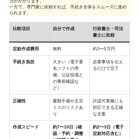
力がかかります。
一方で、専門家に依頼すれば、手続き全体をスムーズに進め
られます。
比較項目
自分で作成
行政書士・司法
書士に依頼
定款作成費用
無料
約3〜5万円
手続き負担
大きい（電子署
必要事項を伝え
名ソフトの準
るだけで完了
備、公証役場と
の事前確認な
ど）
正確性
書類不備や文言
許認可業種にも
ミスのリスクあ
対応できる正確
り
な文案
作成スピード
約7〜10日（確
約2〜3日（電子
認・予約・調整
定款対応含む）