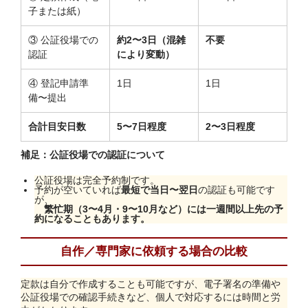
子または紙）
③ 公証役場での
約2〜3日（混雑
不要
認証
により変動）
④ 登記申請準
1日
1日
備〜提出
合計目安日数
5〜7日程度
2〜3日程度
補足：公証役場での認証について
公証役場は完全予約制です。
予約が空いていれば
最短で当日〜翌日
の認証も可能です
が、
繁忙期（3〜4月・9〜10月など）には一週間以上先の予
約になることもあります。
自作／専門家に依頼する場合の比較
定款は自分で作成することも可能ですが、電子署名の準備や
公証役場での確認手続きなど、個人で対応するには時間と労