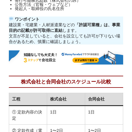
発行可能株式総数（株式会社のみ）
お問い合わせ
公告方法（官報・ウェブなど）
発起人・取締役の氏名住所
ワンポイント
建設業・宅建業・人材派遣業などの
「許認可業種」は、事業
目的の記載が許可取得に直結
します。
文言が不足していると、会社を設立しても許可が下りない場
合があるため、慎重に確認しましょう。
株式会社と合同会社のスケジュール比較
工程
株式会社
合同会社
① 定款内容の決
1日
1日
定
② 定款作成（電
1〜2日
1〜2日