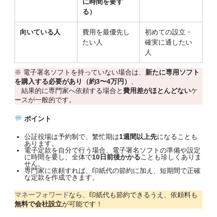
に時間を要す
る）
向いている人
費用を最優先し
初めての設立・
たい人
確実に通したい
人
※ 電子署名ソフトを持っていない場合は、
新たに専用ソフト
を購入する必要があり（約3〜4万円）
、
結果的に専門家へ依頼する場合と
費用差がほとんどない
ケ
ースが一般的です。
ポイント
公証役場は予約制で、繁忙期は
1週間以上先
になることも
あります。
電子定款を自分で行う場合、電子署名ソフトの準備や設定
に時間を要し、全体で
10日前後かかる
ことも珍しくありま
せん。
専門家に依頼すれば、印紙代の節約に加え、短期間で正確
な定款を作成できます。
マネーフォワード
なら、印紙代も節約できるうえ、依頼料も
無料で会社設立
が可能です！