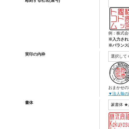
彫刻する社名(屋号)
例：株式会社
※入力され
※バランス
実印の内枠
おまかせの
▼法人毎の
書体