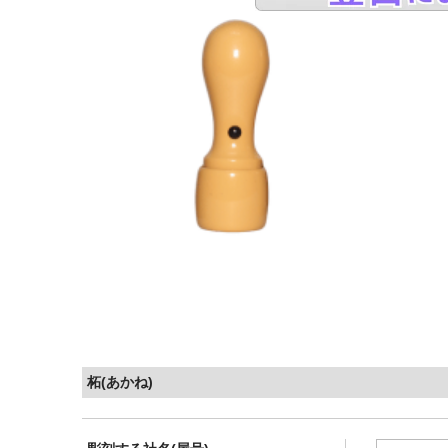
柘(あかね)