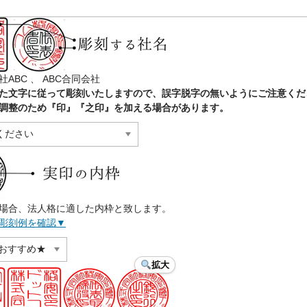
ABC 、 ABC合同会社
た文字に従って彫刻いたしますので、誤字脱字の無いようにご注意くだ
調整のため『印』『之印』を加える場合があります。
場合、法人格に適した内枠と致します。
彫刻例を確認▼
拡大