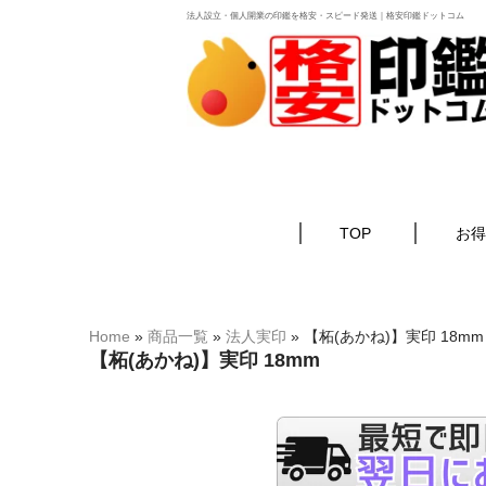
法人設立・個人開業の印鑑を格安・スピード発送｜格安印鑑ドットコム
TOP
お得
Home
»
商品一覧
»
法人実印
»
【柘(あかね)】実印 18mm
【柘(あかね)】実印 18mm