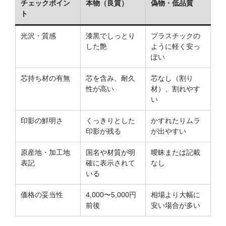
チェックポイン
本物（良質）
偽物・低品質
ト
光沢・質感
漆黒でしっとり
プラスチックの
した艶
ように軽く安っ
ぽい
芯持ち材の有無
芯を含み、耐久
芯なし（割り
性が高い
材）、割れやす
い
印影の鮮明さ
くっきりとした
かすれたりムラ
印影が残る
が出やすい
原産地・加工地
国名や材質が明
曖昧または記載
表記
確に表示されて
なし
いる
価格の妥当性
4,000〜5,000円
相場より大幅に
前後
安い場合が多い