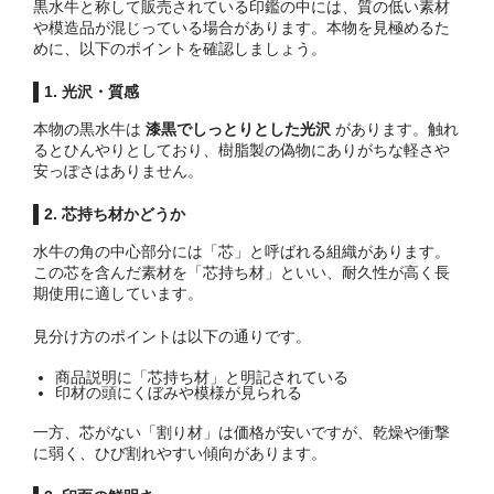
黒水牛と称して販売されている印鑑の中には、質の低い素材
や模造品が混じっている場合があります。本物を見極めるた
めに、以下のポイントを確認しましょう。
1. 光沢・質感
本物の黒水牛は
漆黒でしっとりとした光沢
があります。触れ
るとひんやりとしており、樹脂製の偽物にありがちな軽さや
安っぽさはありません。
2. 芯持ち材かどうか
水牛の角の中心部分には「芯」と呼ばれる組織があります。
この芯を含んだ素材を「芯持ち材」といい、耐久性が高く長
期使用に適しています。
見分け方のポイントは以下の通りです。
商品説明に「芯持ち材」と明記されている
印材の頭にくぼみや模様が見られる
一方、芯がない「割り材」は価格が安いですが、乾燥や衝撃
に弱く、ひび割れやすい傾向があります。