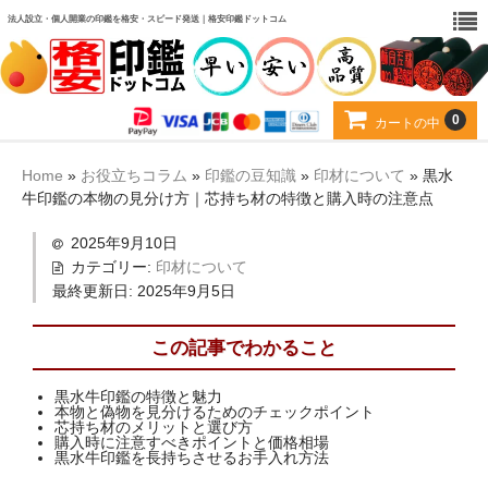
法人設立・個人開業の印鑑を格安・スピード発送｜格安印鑑ドットコム
0
カートの中
カート
Home
»
お役立ちコラム
»
印鑑の豆知識
»
印材について
»
黒水
牛印鑑の本物の見分け方｜芯持ち材の特徴と購入時の注意点
お得なセット
2025年9月10日
印材から選ぶ
カテゴリー:
印材について
最終更新日:
2025年9月5日
用途から選ぶ
この記事でわかること
当店について
黒水牛印鑑の特徴と魅力
お客様の声
本物と偽物を見分けるためのチェックポイント
芯持ち材のメリットと選び方
購入時に注意すべきポイントと価格相場
よくある質問
黒水牛印鑑を長持ちさせるお手入れ方法