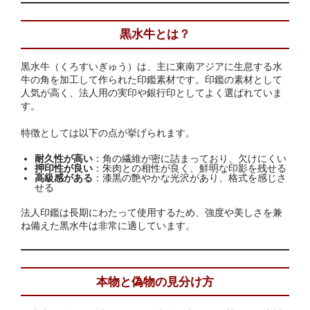
お問い合わせ
黒水牛とは？
黒水牛（くろすいぎゅう）は、主に東南アジアに生息する水
牛の角を加工して作られた印鑑素材です。印鑑の素材として
人気が高く、法人用の実印や銀行印としてよく選ばれていま
す。
特徴としては以下の点が挙げられます。
耐久性が高い
：角の繊維が密に詰まっており、欠けにくい
押印性が良い
：朱肉との相性が良く、鮮明な印影を残せる
高級感がある
：漆黒の艶やかな光沢があり、格式を感じさ
せる
法人印鑑は長期にわたって使用するため、強度や美しさを兼
ね備えた黒水牛は非常に適しています。
本物と偽物の見分け方