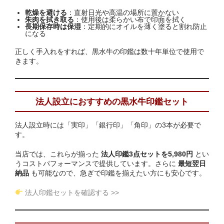
乾燥を避ける
：直射日光や高温の場所に置かない
朱肉を拭き取る
：使用後は柔らかい布で印面を拭く
長期保存時は保湿
：定期的にオイルを薄く塗ると割れ防止
になる
正しく手入れをすれば、黒水牛の印鑑は数十年単位で使用で
きます。
法人設立におすすめの黒水牛印鑑セット
法人設立時には「実印」「銀行印」「角印」の3本が必要で
す。
当店では、これらが揃った
法人印鑑3点セットを5,980円
とい
うコストパフォーマンスで提供しています。さらに
最短翌日
納品
も可能なので、急ぎで印鑑を揃えたい方にも安心です。
法人印鑑セットを確認する >>