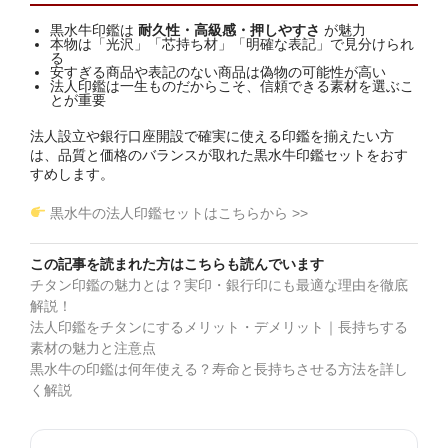
黒水牛印鑑は
耐久性・高級感・押しやすさ
が魅力
本物は「光沢」「芯持ち材」「明確な表記」で見分けられ
る
安すぎる商品や表記のない商品は偽物の可能性が高い
法人印鑑は一生ものだからこそ、信頼できる素材を選ぶこ
とが重要
法人設立や銀行口座開設で確実に使える印鑑を揃えたい方
は、品質と価格のバランスが取れた黒水牛印鑑セットをおす
すめします。
黒水牛の法人印鑑セットはこちらから >>
この記事を読まれた方はこちらも読んでいます
チタン印鑑の魅力とは？実印・銀行印にも最適な理由を徹底
解説！
法人印鑑をチタンにするメリット・デメリット｜長持ちする
素材の魅力と注意点
黒水牛の印鑑は何年使える？寿命と長持ちさせる方法を詳し
く解説