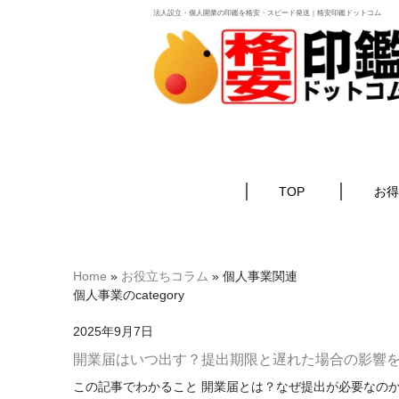
法人設立・個人開業の印鑑を格安・スピード発送｜格安印鑑ドットコム
TOP
お得
Home
»
お役立ちコラム
»
個人事業関連
個人事業のcategory
2025年9月7日
開業届はいつ出す？提出期限と遅れた場合の影響
この記事でわかること 開業届とは？なぜ提出が必要なのか 