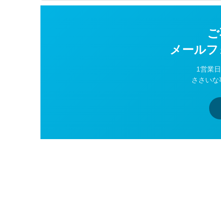
ご
メールフ
1営業
ささいな